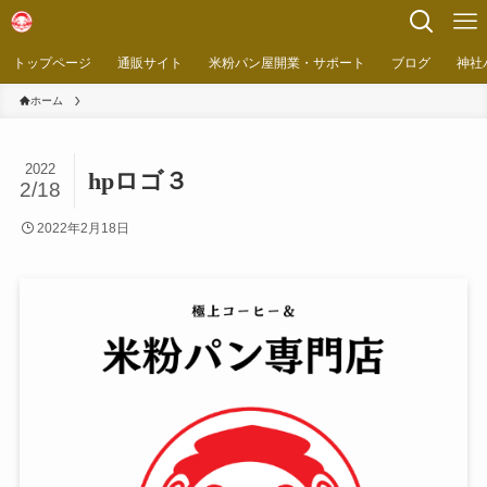
トップページ
通販サイト
米粉パン屋開業・サポート
ブログ
神社
ホーム
2022
hpロゴ３
2/18
2022年2月18日